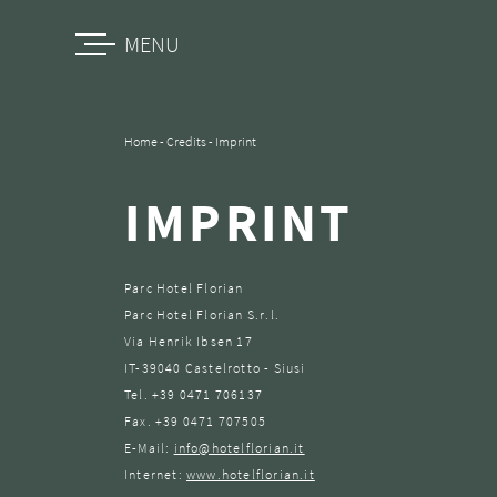
MENU
Home
-
Credits
-
Imprint
IMPRINT
Parc Hotel Florian
Parc Hotel Florian S.r.l.
Via Henrik Ibsen 17
IT-39040 Castelrotto - Siusi
Tel. +39 0471 706137
Fax. +39 0471 707505
E-Mail:
info@hotelflorian.it
Internet:
www.hotelflorian.it