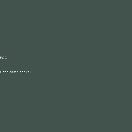
Vorrei essere contattato su
Consenso
marketing
WhatsApp.
RICHIESTA NON VINCOLANTE
* obbligatorio
EFOG
rizzo come sopra)