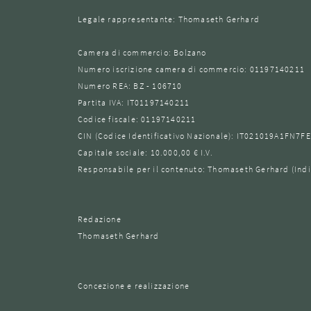
Legale rappresentante: Thomaseth Gerhard
Camera di commercio: Bolzano
Numero iscrizione camera di commercio: 01197140211
Numero REA: BZ - 106710
Partita IVA: IT01197140211
Codice fiscale: 01197140211
CIN (Codice Identificativo Nazionale): IT021019A1FN7F
Capitale sociale: 10.000,00 € I.V.
Responsabile per il contenuto: Thomaseth Gerhard (Indi
Redazione
Thomaseth Gerhard
Concezione e realizzazione