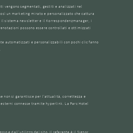
piti vengono segmentati, gestiti e analizzati nel
o così un marketing mirato e personalizzato che cattura
o, il sistema newsletter e il Korrespondenzmanager, i
enotazioni possono essere controllati e ottimizzati
e automatizzati e personalizzabili con pochi clic fanno
.
USI
TATE
SCATTI
 non si garantisce per l'attualità, correttezza e
i esterni connesse tramite hyperlink. La Parc Hotel
so e dall'utilizzo del sito. Il referente è il Signor