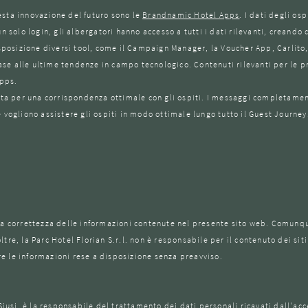
esta innovazione del futuro sono le
Brandnamic Hotel Apps
. I dati degli os
un solo login, gli albergatori hanno accesso a tutti i dati rilevanti, creand
disposizione diversi tool, come il Campaign Manager, la Voucher App, Carlit
se alle ultime tendenze in campo tecnologico. Contenuti rilevanti per le pr
Apps.
lta per una corrispondenza ottimale con gli ospiti. I messaggi completament
 vogliono assistere gli ospiti in modo ottimale lungo tutto il Guest Journey
Titolo
FERTE
SIUSI
SI
Nome
IN
IN
VIZI
Cognome
INVERNO
E-mail
ES
Consenso marketing
la correttezza delle informazioni contenute nel presente sito web. Comunque
tre, la Parc Hotel Florian S.r.l. non è responsabile per il contenuto dei sit
* obbligatorio
are le informazioni rese a disposizione senza preavviso.
ISCRIVITI ORA
iusi, è la responsabile del trattamento dei dati personali ricavati dall'acces