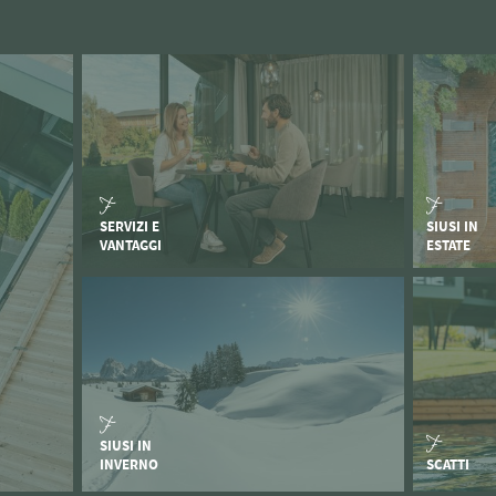
SERVIZI E
SIUSI IN
VANTAGGI
ESTATE
SIUSI IN
INVERNO
SCATTI