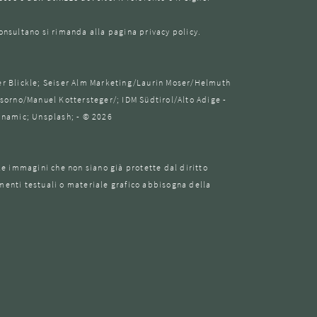
consultano si rimanda alla pagina privacy policy.
er Blickle; Seiser Alm Marketing/Laurin Moser/Helmuth
orno/Manuel Kottersteger/; IDM Südtirol/Alto Adige -
dnamic; Unsplash; - © 2026
e le immagini che non siano già protette dal diritto
egmenti testuali o materiale grafico abbisogna della