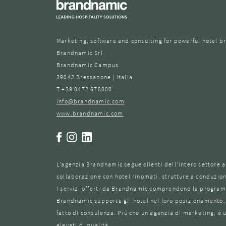
Marketing, software and consulting for powerful hotel b
Brandnamic Srl
Brandnamic Campus
39042 Bressanone | Italia
T +39 0472 678000
info@brandnamic.com
www.brandnamic.com
L’agenzia Brandnamic segue clienti dell’intero settore a
collaborazione con hotel rinomati, strutture a conduzio
I servizi offerti da Brandnamic comprendono la programma
Brandnamic supporta gli hotel nel loro posizionamento, s
fatto di consulenza. Più che un’agenzia di marketing, è u
elevati di qualità.