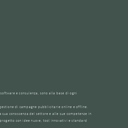
 software e consulenza, sono alla base di ogni
gestione di campagne pubblicitarie online e offline.
la sua conoscenza del settore e alle sue competenze in
 progetto con idee nuove, tool innovativi e standard