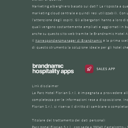
Marketing alberghiero basato sui dati? La risposta a qu
marketing cloud centrale e quindi resi utilizzabili. Con 
l’attenzione degli ospiti. Gli albergatori hanno a loro 
quali vengono costantemente ampliati e aggiornati in ba
anche su questo sito web tramite le Brandnamic Hotel 
Il
Korrespondenzmanager di Brandnamic
è la prima sce
di questo strumento la soluzione ideale per gli hotel che
FLORIS
OF
GREEN
E
SUITES
SER
Link disclaimer
La Parc Hotel Florian S.r.l. è impegnata a provvedere al
completezza per le informazioni rese a disposizione. Inol
Florian S.r.l. si riserva il diritto di cambiare o complet
Titolare del trattamento dei dati personali
Parc Hotel Florian S.r.l., con sede a 39040 Castelrotto - S