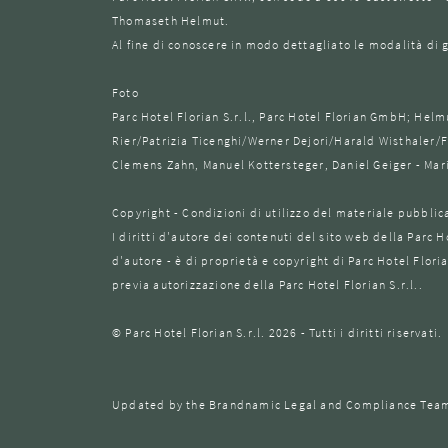
Thomaseth Helmut.
Al fine di conoscere in modo dettagliato le modalità di 
Foto
Parc Hotel Florian S.r.l., Parc Hotel Florian GmbH; He
Rier/Patrizia Ticenghi/Werner Dejori/Harald Wisthaler
Clemens Zahn, Manuel Kottersteger, Daniel Geiger - Mar
Copyright - Condizioni di utilizzo del materiale pubblic
I diritti d'autore dei contenuti del sito web della Parc H
d'autore - è di proprietà e copyright di Parc Hotel Floria
previa autorizzazione della Parc Hotel Florian S.r.l..
© Parc Hotel Florian S.r.l. 2026 - Tutti i diritti riservati.
Updated by the Brandnamic Legal and Compliance Team