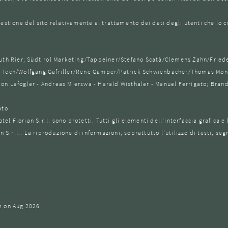
gestione del sito relativamente al trattamento dei dati degli utenti che lo 
lmuth Rier; Südtirol Marketing/Tappeiner/Stefano Scatà/Clemens Zahn/Fried
/F-Tech/Wolfgang Gafriller/Rene Gamper/Patrick Schwienbacher/Thomas Mons
ion Lafogler - Andreas Mierswa - Harald Wisthaler - Manuel Ferrigato; Bran
ato
otel Florian S.r.l. sono protetti. Tutti gli elementi dell'interfaccia grafica 
n S.r.l.. La riproduzione di informazioni, soprattutto l'utilizzo di testi, s
 on Aug 2026