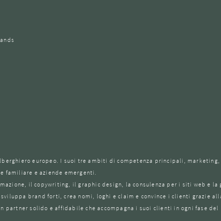
rands
lberghiero europeo. I suoi tre ambiti di competenza principali, marketing,
ne familiare e aziende emergenti.
zione, il copywriting, il graphic design, la consulenza per i siti web e la 
viluppa brand forti, crea nomi, loghi e claim e convince i clienti grazie al
n partner solido e affidabile che accompagna i suoi clienti in ogni fase del