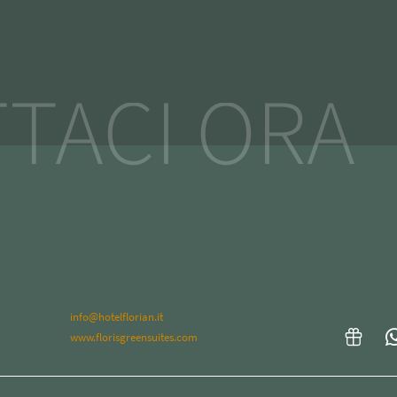
TACI ORA
info@hotelflorian.it
www.florisgreensuites.com
ARRIVO